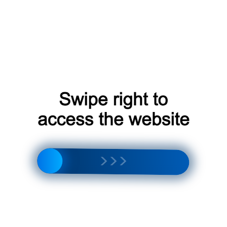
Где купить
Где купить Aukia
исплит-системы
кондиционеры для
артиры в Москве
Москвы